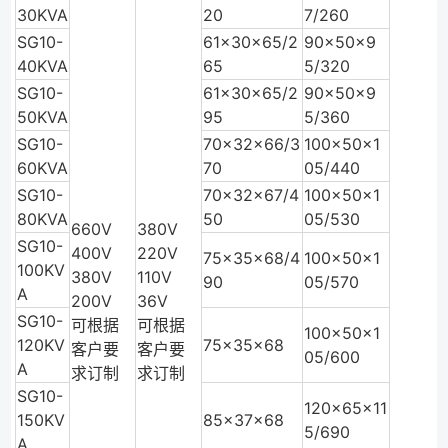
30KVA
20
7/260
SG10-
61×30×65/2
90×50×9
40KVA
65
5/320
SG10-
61×30×65/2
90×50×9
50KVA
95
5/360
SG10-
70×32×66/3
100×50×1
60KVA
70
05/440
SG10-
70×32×67/4
100×50×1
80KVA
50
05/530
660V
380V
SG10-
400V
220V
75×35×68/4
100×50×1
100KV
380V
110V
90
05/570
A
200V
36V
SG10-
可根据
可根据
100×50×1
120KV
75×35×68
客户要
客户要
05/600
A
求订制
求订制
SG10-
120×65×11
150KV
85×37×68
5/690
A