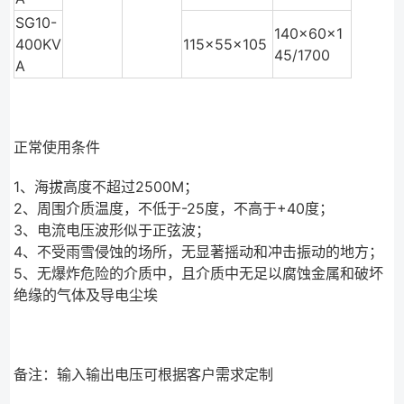
SG10-
140×60×1
400KV
115×55×105
45/1700
A
正常使用条件
1、海拔高度不超过2500M；
2、周围介质温度，不低于-25度，不高于+40度；
3、电流电压波形似于正弦波；
4、不受雨雪侵蚀的场所，无显著摇动和冲击振动的地方；
5、无爆炸危险的介质中，且介质中无足以腐蚀金属和破坏
绝缘的气体及导电尘埃
备注：输入输出电压可根据客户需求定制