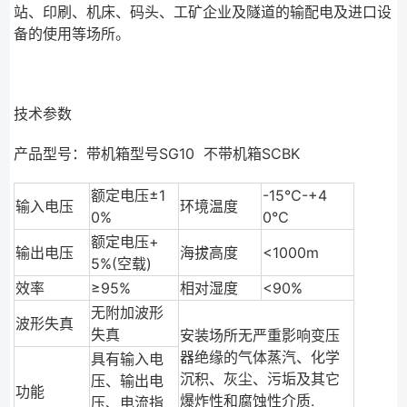
站、印刷、机床、码头、工矿企业及隧道的输配电及进口设
备的使用等场所。
技术参数
产品型号：带机箱型号SG10 不带机箱SCBK
额定电压±1
-15℃-+4
输入电压
环境温度
0%
0℃
额定电压+
输出电压
海拔高度
<1000m
5%(空载)
效率
≥95%
相对湿度
<90%
无附加波形
波形失真
失真
安装场所无严重影响变压
器绝缘的气体蒸汽、化学
具有输入电
沉积、灰尘、污垢及其它
压、输出电
功能
爆炸性和腐蚀性介质.
压、电流指