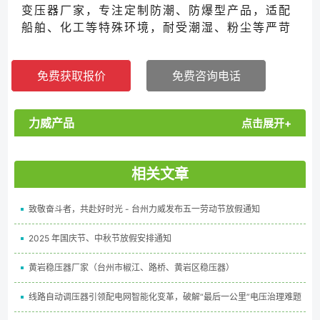
变压器厂家，专注定制防潮、防爆型产品，适配
船舶、化工等特殊环境，耐受潮湿、粉尘等严苛
条件。从绕组工艺到外壳防护全程严控，支持现
场勘测与个性化方案设计，稳定供电更可靠！...
免费获取报价
免费咨询电话
力威产品
点击展开+
相关文章
致敬奋斗者，共赴好时光 - 台州力威发布五一劳动节放假通知
2025 年国庆节、中秋节放假安排通知
黄岩稳压器厂家（台州市椒江、路桥、黄岩区稳压器）
线路自动调压器引领配电网智能化变革，破解“最后一公里”电压治理难题