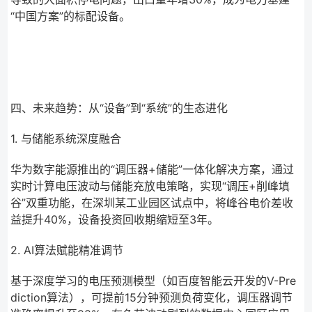
“中国方案”的标配设备。
四、未来趋势：从“设备”到“系统”的生态进化
1. 与储能系统深度融合
华为数字能源推出的“调压器+储能”一体化解决方案，通过
实时计算电压波动与储能充放电策略，实现“调压+削峰填
谷”双重功能，在深圳某工业园区试点中，将峰谷电价差收
益提升40%，设备投资回收期缩短至3年。
2. AI算法赋能精准调节
基于深度学习的电压预测模型（如百度智能云开发的V-Pre
diction算法），可提前15分钟预测负荷变化，调压器调节