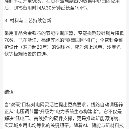
准确率提升至98%，在负荷波动剧烈的数据中心园区应用
后，UPS备用时间从30分钟延长至1小时。
3. 材料与工艺持续创新
采用非晶合金铁芯的节能型调压器，空载损耗较硅钢片降低
70%，已在浙江、福建等地的“零碳园区”推广；全密封免维
护设计（寿命超20年）的调压器，成为海上风电、沙漠光
伏等极端场景的首选。
结语
当“双碳”目标对电网灵活性提出更高要求，线路自动调压器
正从“电压调节器”升级为“电力系统生态构建者”。它不仅是
解决“低电压、高线损”的硬件支撑，更是推动新能源消纳、
实现城乡用电均等化的关键纽带。随着AI、储能与新材料技