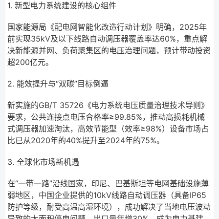
1. 新型电力系统建设的核心组件
国家能源局《配电网智能化改造行动计划》明确，2025年
前实现35kV及以下线路自动调压器覆盖率达60%，重点解
决新能源并网、负荷聚集区的电压治理问题，预计带动投资
超200亿元。
2. 能效提升与“双碳”目标倒逼
新实施的GB/T 35726《电力系统电压质量治理技术导则》
要求，公共连接点电压合格率≥99.85%，推动高损耗机械
式调压器加速淘汰，高效节能型（效率≥98%）设备市场占
比已从2020年的40%提升至2024年的75%。
3. 全球化市场新机遇
在“一带一路”沿线国家，印尼、巴基斯坦等电网基础设施薄
弱地区，中国企业提供的10kV线路自动调压器（具备IP65
防护等级，耐受高温高湿环境），成功解决了当地电压波动
导致的大面积停电问题，出口量年增30%，成为电力基建