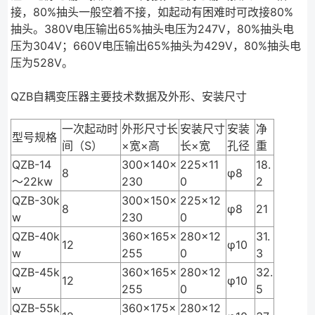
接，80%抽头一般空着不接，如起动有困难时可改接80%
抽头。380V电压输出65%抽头电压为247V，80%抽头电
压为304V；660V电压输出65%抽头为429V，80%抽头电
压为528V。
QZB自耦变压器主要技术数据及外形、安装尺寸
一次起动时
外形尺寸长
安装尺寸
安装
净
型号规格
间（S）
×宽×高
长×宽
孔径
重
QZB-14
300×140×
225×11
18.
8
φ8
～22kw
230
0
2
QZB-30k
300×150×
225×12
8
φ8
21
w
230
0
QZB-40k
360×165×
280×12
31.
12
φ10
w
255
0
3
QZB-45k
360×165×
280×12
32.
12
φ10
w
255
0
5
QZB-55k
360×175×
280×12