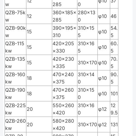
12
φ10
37
w
285
0
QZB-75k
360×185×
280×13
12
φ10
46
w
285
0
QZB-90k
390×195×
310×15
54.
15
φ10
w
310
5
5
QZB-115
420×205
310×16
60.
15
φ10
kw
×330
5
5
QZB-135
420×230
70.
15
310×170
φ10
kw
×335
5
QZB-160
470×240
310×14
90.
18
φ10
kw
×375
0
5
QZB-190
470×260
310×15
18
φ10
101
kw
×375
0
QZB-225
550×260
310×16
12
20
φ12
kw
×420
0
9.5
QZB-260
580×280
20
310×170
φ12
131
kw
×420