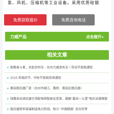
泵、风机、压缩机等工业设备。采用优质硅钢
片，损耗低、起动平稳，厂家直供 11kW-
300kW 规格，支持按需选型，提供安装指
免费获取报价
免费咨询电话
导！...
力威产品
点击展开+
相关文章
致敬奋斗者，共赴好时光 - 台州力威发布五一劳动节放假通知
2025 年国庆节、中秋节放假安排通知
黄岩稳压器厂家（台州市椒江、路桥、黄岩区稳压器）
线路自动调压器引领配电网智能化变革，破解“最后一公里”电压治理难题
稳压器筑牢高端制造电力防线，助力 “中国精度” 走向世界