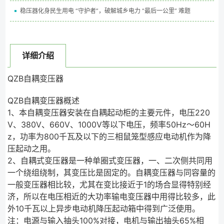
稳压器化身民生用电 “守护者”，破解城乡电力 “最后一公里” 难题
详细介绍
QZB自耦变压器
QZB自耦变压器概述
1、本自耦变压器安装在自耦起动柜的主要元件，电压220
V、380V、660V、1000V等以下电压，频率50Hz～60H
z，功率为800千瓦及以下的三相鼠笼型感应电动机作为降
压起动之用。
2、自耦式变压器是一种单圈式变压器，一、二次侧共同用
一个绕组绕制，其变压比是固定的。自耦变压器与同容量的
一般变压器相比较，尤其在变比接近于1的场合显得特别经
济，所以在电压相近的大功率输电变压器中用得比较多，此
外10千瓦以上异步电动机降压起动箱中得到广泛使用。
注：电源与输入抽头100%对接，电机与输出抽头65%相