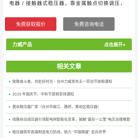
电器 / 接触器式稳压器，靠金属触点切换调压，
日均切换百次以上，1-2 年就会因触点氧化、烧
蚀出现故障；无触点稳压器采用SCR 晶闸管 /
免费获取报价
免费咨询电话
IGBT 模块电子调控，全程无物理接触，无火
花、无磨损，正常工况下寿命可达 8-10 年。...
力威产品
点击展开+
相关文章
致敬奋斗者，共赴好时光 - 台州力威发布五一劳动节放假通知
2025 年国庆节、中秋节放假安排通知
黄岩稳压器厂家（台州市椒江、路桥、黄岩区稳压器）
线路自动调压器引领配电网智能化变革，破解“最后一公里”电压治理难题
稳压器筑牢高端制造电力防线，助力 “中国精度” 走向世界