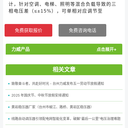
计，针对空调、电梯、照明等混合负载导致的三
相电压差（≤±15%），可单相对应调节至
220V±2%，稳定供电避免设备频繁启停。采用
模块化结构，支持单路过载保护（每相独立报
免费获取报价
免费咨询电话
警），输入范围 175-260V（单相）/304-
456V（三相），功率覆盖 5kVA-200kVA，耐
受 - 10℃~50℃环境温度。现货含 10kVA-
力威产品
点击展开+
100kVA 常用规格，适配复杂负载场景，售后
24 小时响应！...
相关文章
致敬奋斗者，共赴好时光 - 台州力威发布五一劳动节放假通知
2025 年国庆节、中秋节放假安排通知
黄岩稳压器厂家（台州市椒江、路桥、黄岩区稳压器）
线路自动调压器引领配电网智能化变革，破解“最后一公里”电压治理难题