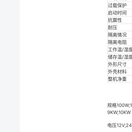
过载保护
启动时间
抗震性
耐压
隔离情况
隔离电阻
工作温/湿
储存温/湿
外形尺寸
外壳材料
整机净重
规格100W;1
9KW;10KW
电压12V;24V