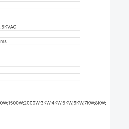
5KVAC
ms
0W;1500W;2000W;3KW;4KW;5KW;6KW;7KW;8KW;