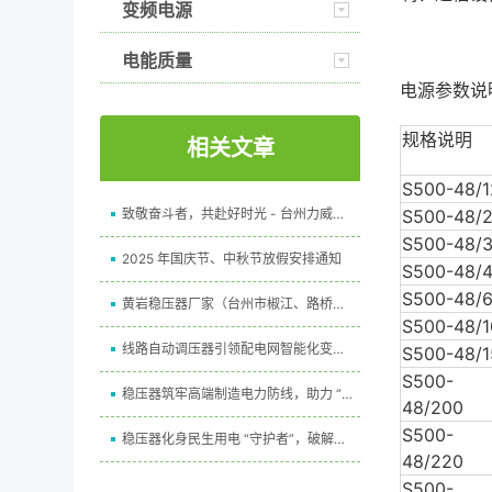
变频电源
电能质量
电源参数说
规格说明
相关文章
S500-48/1
致敬奋斗者，共赴好时光 - 台州力威发布五一劳动节放假通知
S500-48/
S500-48/
2025 年国庆节、中秋节放假安排通知
S500-48/
S500-48/
黄岩稳压器厂家（台州市椒江、路桥、黄岩区稳压器）
S500-48/1
线路自动调压器引领配电网智能化变革，破解“最后一公里”电压治理难题
S500-48/1
S500-
稳压器筑牢高端制造电力防线，助力 “中国精度” 走向世界
48/200
S500-
稳压器化身民生用电 “守护者”，破解城乡电力 “最后一公里” 难题
48/220
S500-