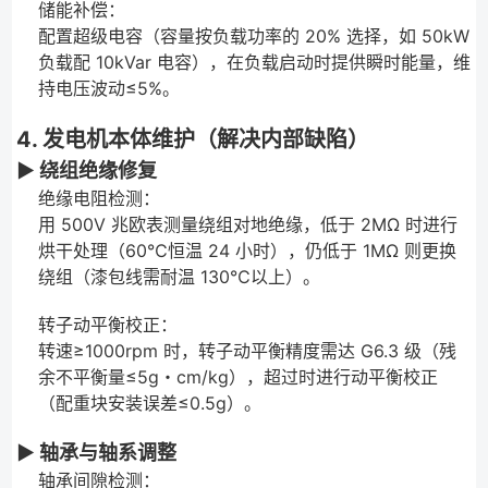
储能补偿：
配置超级电容（容量按负载功率的 20% 选择，如 50kW
负载配 10kVar 电容），在负载启动时提供瞬时能量，维
持电压波动≤5%。
4. 发电机本体维护（解决内部缺陷）
▶ 绕组绝缘修复
绝缘电阻检测：
用 500V 兆欧表测量绕组对地绝缘，低于 2MΩ 时进行
烘干处理（60℃恒温 24 小时），仍低于 1MΩ 则更换
绕组（漆包线需耐温 130℃以上）。
转子动平衡校正：
转速≥1000rpm 时，转子动平衡精度需达 G6.3 级（残
余不平衡量≤5g・cm/kg），超过时进行动平衡校正
（配重块安装误差≤0.5g）。
▶ 轴承与轴系调整
轴承间隙检测：