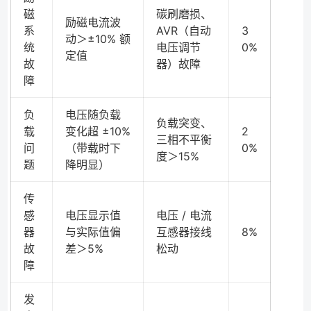
磁
碳刷磨损、
励磁电流波
系
AVR（自动
3
动＞±10% 额
统
电压调节
0%
定值
故
器）故障
障
负
电压随负载
负载突变、
载
变化超 ±10%
2
三相不平衡
问
（带载时下
0%
度＞15%
题
降明显）
传
感
电压显示值
电压 / 电流
器
与实际值偏
互感器接线
8%
故
差＞5%
松动
障
发