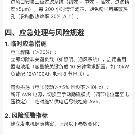
进风口安装三级过滤系统（初效 + 中效 + 高效，过滤精
度≤5μm），每 200 小时清洁滤芯，避免粉尘堵塞散热
孔（影响散热效率 20% 以上）。
四、应急处理与风险规避
1. 临时应急措施
电压骤降（＞20%）：
立即切除非关键负载（如照明、通风系统），启用备用
蓄电池组（容量按关键负载 10 分钟需求配置，如 10kW
负载配 12V/100Ah 电池 8 节串联）。
高频振荡（电压波动＞±5% 且频率＞10Hz）：
断开 AVR 电源，切换至手动励磁模式（调节电位器至电
压稳定），临时维持供电后尽快检修 AVR。
2. 风险预警指标
建立发电机健康档案，记录以下参数变化：