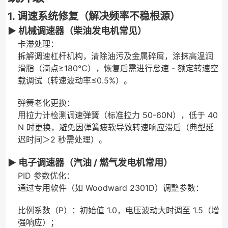
1. 调速系统修复（解决频率不稳根源）
▶ 机械调速器（柴油发电机常见）
卡滞处理：
拆解调速杠杆机构，清除油污及金属碎屑，涂抹高温润
滑脂（滴点≥180℃），恢复后需进行怠速 - 额定转速空
载调试（转速波动率≤0.5%）。
弹簧老化更换：
用拉力计检测调速弹簧（标准拉力 50-60N），低于 40
N 时更换，避免因弹簧疲软导致转速响应滞后（典型延
迟时间＞2 秒需处理）。
▶ 电子调速器（汽油 / 燃气发电机常用）
PID 参数优化：
通过专用软件（如 Woodward 2301D）调整参数：
比例系数（P）：初始值 1.0，电压波动大时调至 1.5（增
强响应）；