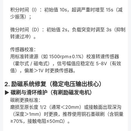
积分时间（I）：初始值 10s，超调严重时增至 15s（减
少振荡）；
微分时间（D）：初始值 2s，负载突变时调至 3s（抑制
转速过冲）。
传感器校准：
用标准转速源（如 1500rpm±0.1%）校准转速传感器
（霍尔式 / 磁电式），信号幅值应稳定在 5-8V（有效
值），偏差＞1V 时更换传感器。
2. 励磁系统修复（稳定电压输出核心）
▶ 碳刷与滑环维护（有刷励磁发电机）
碳刷更换标准：
磨损至原长度 1/2（通常＜20mm）或接触面出现深沟
（深度＞1mm）时更换，推荐使用铜石墨碳刷（含铜量
≥70%，接触电阻≤50mΩ）。