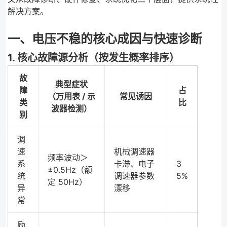
解决方案。
一、电压不稳的核心成因与快速诊断
1. 核心故障源分析（按发生概率排序）
故
典型症状
障
占
（万用表 / 示
常见诱因
类
比
波器检测）
别
调
速
机械调速器
频率波动＞
系
卡滞、电子
3
±0.5Hz（额
统
调速器参数
5%
定 50Hz）
异
漂移
常
励