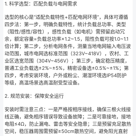
1. 科学选型：匹配负载与电网需求
选型的核心是“适配负载特性+匹配电网环境”，具体可遵循
四步法：第一步，明确负载特性，统计负载总功率、类型
（阻性/感性/容性），感性负载（如电机）需预留启动冗
余，额定容量=负载总功率×1.2~1.5，阻性负载可按1.0~1.1
倍计算；第二步，分析电网条件，测量当地电网输入电压波
动范围，城市电网选标准范围（323V~418V），农村、工
业区选宽范围（304V~456V）；第三步，确定稳压精度，
普通工业负载选±2%~±5%，精密设备选±0.5%~±1%；第
四步，考虑安装环境，户外或粉尘、潮湿环境选IP54防护
等级，高温场景选高温耐受型设备。
2. 规范安装：保障安全运行
安装时需注意三点：一是严格按相序接线，确保三根火线接
线正确，避免相序错误导致设备故障；二是可靠接地，接地
电阻≤4Ω，防止漏电、雷击等安全隐患；三是预留充足散热
空间，稳压器周围需预留≥50cm散热空间，避免阳光直射