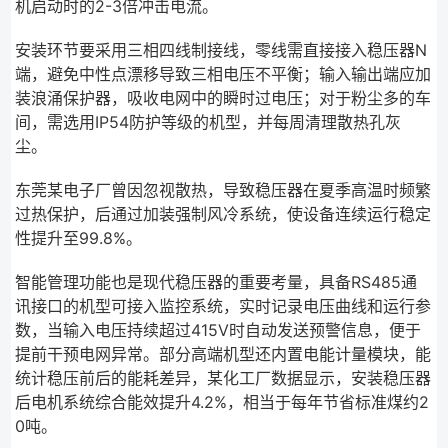
机启动时的2-3倍冲击电流。
安装环节要采用三相四线制接线，零线需直接接入稳压器N
端，避免中性点漂移导致三相电压不平衡；输入输出端应加
装浪涌保护器，吸收电网中的瞬时过电压；对于粉尘多的车
间，需选用IP54防护等级的机型，并每周清理散热孔灰
尘。
东莞某电子厂曾因忽视散热，导致稳压器在夏季高温时频繁
过热保护，后通过加装强制风冷系统，使设备连续运行稳定
性提升至99.8%。
智能管理功能也是现代稳压器的重要考量，具备RS485通
讯接口的机型可接入监控系统，实时记录电压曲线和运行参
数，当输入电压持续超过415V时自动发送预警信息，便于
提前干预电网异常。部分高端机型还内置电能计量模块，能
统计稳压前后的能耗差异，某化工厂数据显示，安装稳压器
后电机系统综合能效提升4.2%，相当于每年节省标准煤约2
0吨。