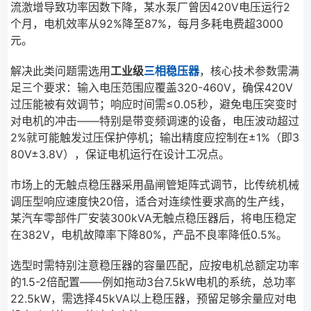
流激增导致功率因数下降，某水泵厂曾因420V电压运行2
个月，电机效率从92%降至87%，每月多耗电费超3000
元。
解决此类问题需选用
工业级
三相稳压器
，核心技术参数需满
足三个要求：输入电压范围应覆盖320-460V，确保420V
过压能被有效调节；响应时间需≤0.05秒，避免电压突变时
对电机的冲击——特别是带变频调速的设备，电压波动超过
2%就可能触发过压保护停机；输出精度应控制在±1%（即3
80V±3.8V），保证电机运行在设计工况点。
市场上的无触点稳压器采用晶闸管矩阵式调节，比传统机械
调压型响应速度快20倍，适合对连续性要求高的生产线，
某汽车零部件厂安装300kVA无触点稳压器后，将电压稳定
在382V，电机故障率下降80%，产品不良率降低0.5%。
选型时需特别注意稳压器的容量匹配，应按电机总额定功率
的1.5-2倍配置——例如拖动3台7.5kW电机的系统，总功率
22.5kW，需选择45kVA以上稳压器，预留足够余量应对电