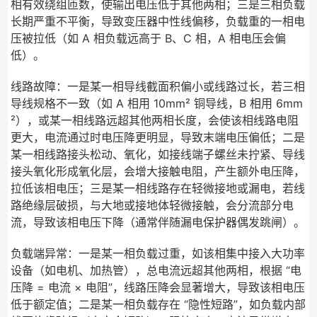
相有效绕组匝数，使输出电压低于其他两相；三是三相负载
长期严重不平衡，导致变压器中性线偏移，负载重的一相电
压被拉低（如 A 相负载远高于 B、C 相，A 相电压会偏
低）。
线路故障：一是某一相导线截面积偏小或线路过长，若三相
导线规格不一致（如 A 相用 10mm² 铜导线，B 相用 6mm
²），或某一相线路远超其他两相长度，会使该相线路电阻
更大，电流通过时电压降更明显，导致末端电压偏低；二是
某一相线路接头松动、氧化，如接线端子螺丝未拧紧、导线
接头氧化形成氧化层，会增大接触电阻，产生额外电压降，
拉低该相电压；三是某一相线路存在轻微接地或漏电，若线
路绝缘层破损，与大地或接地体轻微接触，会分流部分电
流，导致该相电压下降（通常伴随漏电保护器偶发跳闸）。
负载端异常：一是某一相负载过重，如该相集中接入大功率
设备（如电机、加热管），总电流远超其他两相，根据 “电
压降 = 电流 × 电阻”，线路压降会显著增大，导致该相电压
低于额定值；二是某一相负载存在 “隐性短路”，如负载内部