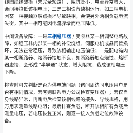
线圈绝缘破损（未完全短路），阻抗变小，电流异常增大，
会间接拉低该相电压；三是三相设备缺相运行，如三相电机
因某一相接触器触点损坏导致缺相，会使另外两相负载电流
失衡，其中一相可能因电流骤增而电压降低。
中间设备故障：一是
三相稳压器
/ 变频器某一相调整电路故
障，如稳压器内部某一相的补偿绕组、伺服电机或晶闸管损
坏，无法正常稳压，导致该相输出电压偏低；二是配电箱内
某一相断路器、熔断器接触不良，如断路器触点烧蚀、熔断
器虚接，会形成 “半导通” 状态，增大阻抗，造成该相电压
下降。
排查时可先判断是否为供电端问题（询问周边同电压用户是
否有相同情况，若有则联系电力公司检查变压器）；若仅自
身线路异常，再断电后检查该相线路的接头、导线规格，用
万用表测量线路电阻；最后排查负载，断开该相所有负载后
测量电压，若电压恢复正常，则逐一接入负载定位故障设
备。