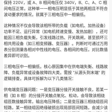
保持 220V，或 A、B 相间电压仅 340V，B、C、A、C 相
间电压正常，这种单一一相电压明显低于其他两相且不符合
波动要求的情况，就属于三相电压中一相偏低。
这种情况不仅会导致该相所带的负载（如电机、加热设备）
功率不足、运行异常（如电机转速变慢、发热加剧），还可
能因三相负载失衡，引发线路过热、开关跳闸，甚至损坏三
相共用设备（如三相变频器、变压器）。判断时可通过万用
表分别测量各相对中性线的电压、各相间的电压，对比数值
差异即可识别。
三相电压中一相偏低，核心原因集中在供电端失衡、线路故
障、负载异常或设备故障四大类，需按 “从源头到末端” 的
逻辑排查，具体可拆解为以下几类情况：
供电端变压器问题：一是变压器分接开关接触不良，若某一
相（如 B 相）的分接开关触点氧化、松动，会导致该相绕
组匝数接触异常，输出电压降低；二是变压器三相绕组匝间
短路，某一相绕组因绝缘破损出现局部匝间短路，会减少该